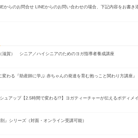
NEからのお問合せ LINEからのお問い合わせの場合、下記内容をお書
1/5~26（滋賀） シニア／ハイシニアのためのヨガ指導者養成講座
こんなに変わる『助産師に学ぶ 赤ちゃんの発達を育む抱っこと関わり方講座』
T200ブラッシュアップ【2.5時間で変わる!?】ヨガティーチャーが伝えるボディ
を解剖』シリーズ（対面・オンライン受講可能）