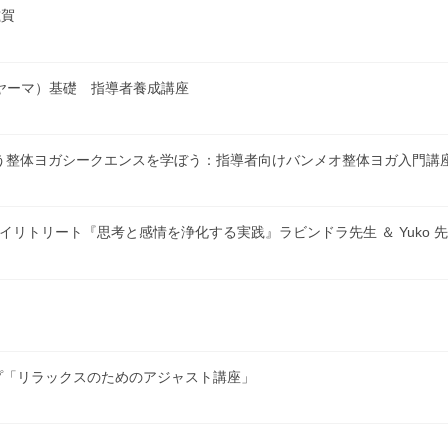
滋賀
ナーヤーマ）基礎 指導者養成講座
自重をつかう整体ヨガシークエンスを学ぼう：指導者向けバンメオ整体ヨガ入門
ンデイリトリート『思考と感情を浄化する実践』ラビンドラ先生 ＆ Yuko 
シュアップ「リラックスのためのアジャスト講座」