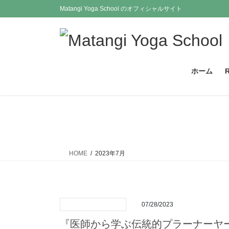
コ
ナ
Matangi Yoga School のオフィシャルサイト
ン
ビ
テ
ゲ
ン
ー
ツ
シ
に
ョ
ホーム
移
ン
動
に
移
動
HOME
2023年7月
07/28/2023
『医師から学ぶ伝統的プラーナーヤ