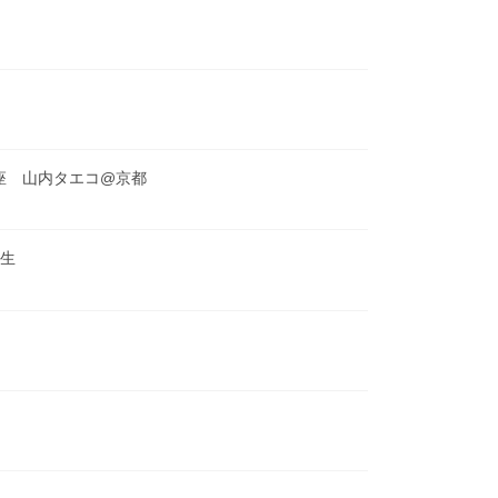
講座 山内タエコ@京都
先生